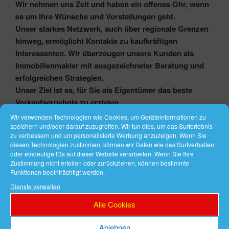
Wir nehmen uns Zeit und haben ein offenes Ohr, wenn
es um Ihre Wünsche und Vorstellungen geht.
Unser starkes Netzwerk, auch über regionale Grenzen
hinweg, ermöglicht Kontakte zu kaufkräftigen
Interessenten. Wir überzeugen unsere Kunden als
Immobilienmakler mit ausgezeichneter Beratung und
erfolgreichen Strategien.
Unser Ziel ist es, für Sie als Eigentümer
das beste
Verkaufsergebnis
zu erzielen
Wir verwenden Technologien wie Cookies, um Geräteinformationen zu
Sie finden unser Immobilienbüro in Gommern, Martin-
speichern und/oder darauf zuzugreifen. Wir tun dies, um das Surferlebnis
zu verbessern und um personalisierte Werbung anzuzeigen. Wenn Sie
Schwantes-Str. 27.
diesen Technologien zustimmen, können wir Daten wie das Surfverhalten
oder eindeutige IDs auf dieser Website verarbeiten. Wenn Sie Ihre
Zustimmung nicht erteilen oder zurückziehen, können bestimmte
Funktionen beeinträchtigt werden.
Dienste verwalten
Alle Cookies
Ablehnen