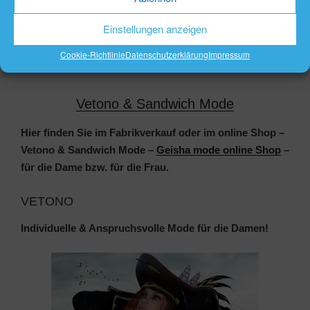
Einstellungen anzeigen
Immobilienmakler Gommern
Cookie-Richtlinie
Datenschutzerklärung
Impressum
Vetono & Sandwich Mode
Hier finden Sie im Fabrikverkauf oder im online Shop –
Vetono & Sandwich Mode –
Geisha mode online Shop
–
für die Dame bzw. für die Frau.
VETONO
Individuelle & Anspruchsvolle Mode für die Damen!