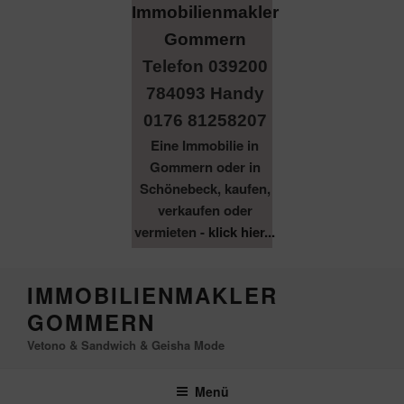
Telefon 039200
784093 Handy
0176 81258207
Eine Immobilie in
Gommern oder in
Schönebeck, kaufen,
verkaufen oder
vermieten -
klick hier...
Zum
IMMOBILIENMAKLER
Inhalt
GOMMERN
springen
Vetono & Sandwich & Geisha Mode
Menü