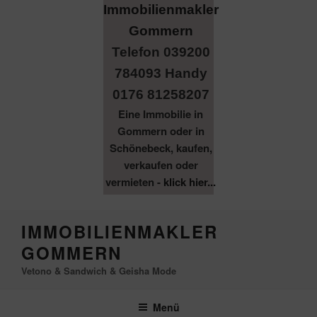
Telefon 039200
784093 Handy
0176 81258207
Eine Immobilie in
Gommern oder in
Schönebeck, kaufen,
verkaufen oder
vermieten -
klick hier...
Zum
IMMOBILIENMAKLER
Inhalt
GOMMERN
springen
Vetono & Sandwich & Geisha Mode
Menü