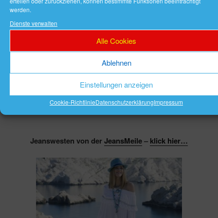
erteilen oder zurückziehen, können bestimmte Funktionen beeinträchtigt
werden.
Dienste verwalten
Alle Cookies
Ablehnen
Einstellungen anzeigen
Cookie-Richtlinie
Datenschutzerklärung
Impressum
Jeanswesten von der
JeansMeile
–
klick hier…