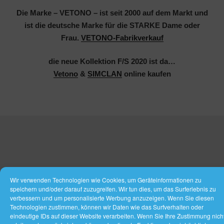
Die Marke – VETONO – ist seit 2000 auf dem Markt und
ist
die deutsche Marke für die STARKE Dame oder
Frau.
VETONO-Fabrikverkauf
die neue Kollektion F/S 2020 ist da…
Vetono
&
SIMCLAN
online kaufen
Wir verwenden Technologien wie Cookies, um Geräteinformationen zu
speichern und/oder darauf zuzugreifen. Wir tun dies, um das Surferlebnis zu
verbessern und um personalisierte Werbung anzuzeigen. Wenn Sie diesen
Technologien zustimmen, können wir Daten wie das Surfverhalten oder
eindeutige IDs auf dieser Website verarbeiten. Wenn Sie Ihre Zustimmung nich