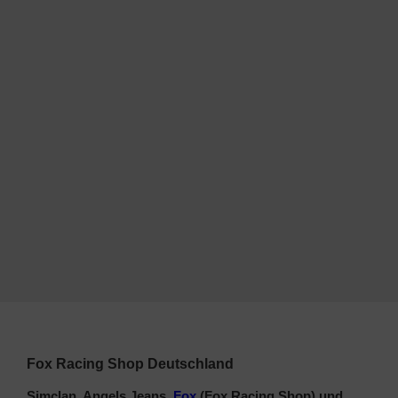
Fox Racing Shop Deutschland
Simclan, Angels Jeans,
Fox
(Fox Racing Shop) und