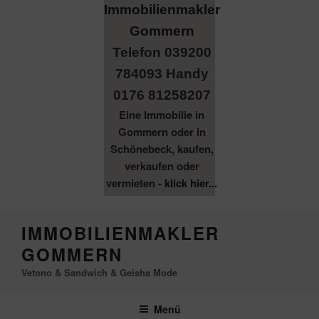
Telefon 039200
784093 Handy
0176 81258207
Eine Immobilie in
Gommern oder in
Schönebeck, kaufen,
verkaufen oder
vermieten -
klick hier...
Zum
IMMOBILIENMAKLER
Inhalt
GOMMERN
springen
Vetono & Sandwich & Geisha Mode
Menü