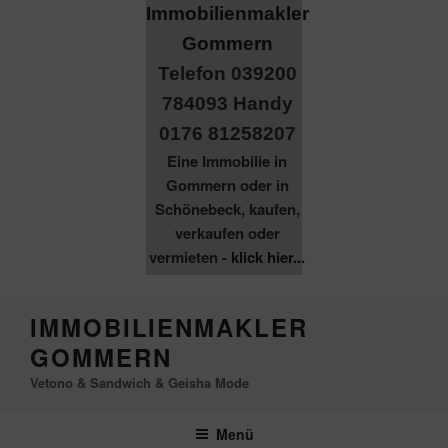
Telefon 039200
784093 Handy
0176 81258207
Eine Immobilie in
Gommern oder in
Schönebeck, kaufen,
verkaufen oder
vermieten -
klick hier...
Zum
IMMOBILIENMAKLER
Inhalt
GOMMERN
springen
Vetono & Sandwich & Geisha Mode
Menü