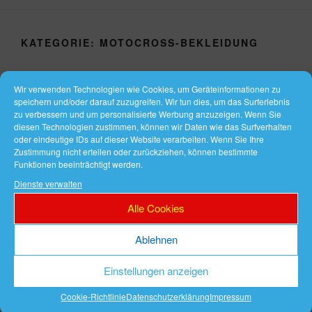
KATEGORIE:
MOTOCROSS-BEKLEIDUNG
VERÖFFENTLICHT
NOVEMBER 5, 2018
Wir verwenden Technologien wie Cookies, um Geräteinformationen zu
AM
Fox Motocross-Bekleidung
speichern und/oder darauf zuzugreifen. Wir tun dies, um das Surferlebnis
zu verbessern und um personalisierte Werbung anzuzeigen. Wenn Sie
diesen Technologien zustimmen, können wir Daten wie das Surfverhalten
Fox Motocross-Bekleidung
oder eindeutige IDs auf dieser Website verarbeiten. Wenn Sie Ihre
Zustimmung nicht erteilen oder zurückziehen, können bestimmte
Funktionen beeinträchtigt werden.
Fox Racing Shop Deutschland
Dienste verwalten
Im Shop finden Sie Motocross-Bekleidung oder ein
Alle Cookies
hochwertiges Crossfahrrad.
Ablehnen
Motocross-Bekleidung
Einstellungen anzeigen
Cookie-Richtlinie
Datenschutzerklärung
Impressum
Die Fox Motocross-Bekleidung ist heute die weltweit