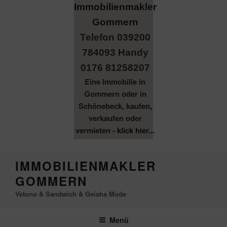
Telefon 039200
784093 Handy
0176 81258207
Eine Immobilie in
Gommern oder in
Schönebeck, kaufen,
verkaufen oder
vermieten -
klick hier...
Zum
IMMOBILIENMAKLER
Inhalt
GOMMERN
springen
Vetono & Sandwich & Geisha Mode
Menü