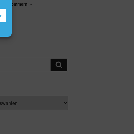
kler Gommern
en
Suchen