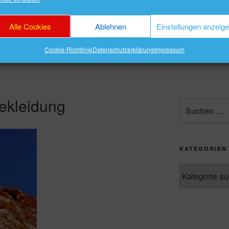
Shop
Partner
Treppenlift Sitzlift
Immobilienma
Alle Cookies
Ablehnen
Einstellungen anzeig
klärung
Kaminholz
Cookie-Richtlinie
Datenschutzerklärung
Impressum
ekleidung
Suche
nach:
KATEGORIEN
Kategorien