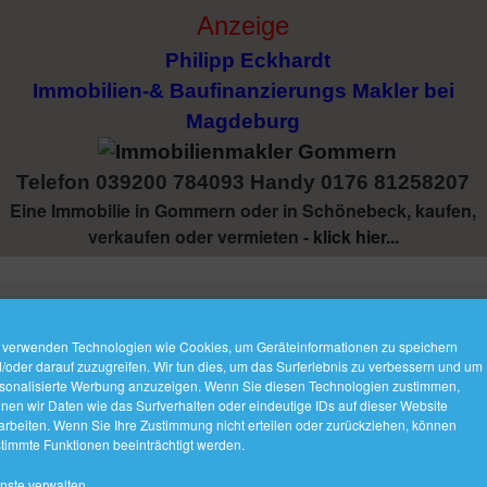
Anzeige
Philipp Eckhardt
Immobilien-& Baufinanzierungs Makler bei
Magdeburg
Telefon 039200 784093 Handy 0176 81258207
Eine Immobilie in Gommern oder in Schönebeck, kaufen,
verkaufen oder vermieten -
klick hier...
ENMAKLER GOMMERN
 verwenden Technologien wie Cookies, um Geräteinformationen zu speichern
/oder darauf zuzugreifen. Wir tun dies, um das Surferlebnis zu verbessern und um
sonalisierte Werbung anzuzeigen. Wenn Sie diesen Technologien zustimmen,
 Mode
nen wir Daten wie das Surfverhalten oder eindeutige IDs auf dieser Website
arbeiten. Wenn Sie Ihre Zustimmung nicht erteilen oder zurückziehen, können
timmte Funktionen beeinträchtigt werden.
nste verwalten