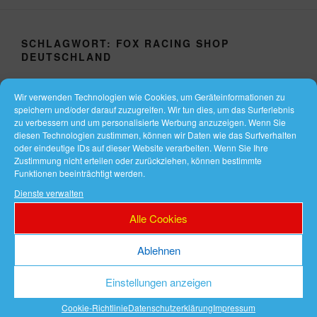
SCHLAGWORT:
FOX RACING SHOP
DEUTSCHLAND
Wir verwenden Technologien wie Cookies, um Geräteinformationen zu
VERÖFFENTLICHT
NOVEMBER 5, 2018
speichern und/oder darauf zuzugreifen. Wir tun dies, um das Surferlebnis
AM
Fox Motocross-Bekleidung
zu verbessern und um personalisierte Werbung anzuzeigen. Wenn Sie
diesen Technologien zustimmen, können wir Daten wie das Surfverhalten
Fox Motocross-Bekleidung
oder eindeutige IDs auf dieser Website verarbeiten. Wenn Sie Ihre
Zustimmung nicht erteilen oder zurückziehen, können bestimmte
Funktionen beeinträchtigt werden.
Fox Racing Shop Deutschland
Dienste verwalten
Im Shop finden Sie Motocross-Bekleidung oder ein
Alle Cookies
hochwertiges Crossfahrrad.
Ablehnen
Einstellungen anzeigen
Motocross-Bekleidung
Cookie-Richtlinie
Datenschutzerklärung
Impressum