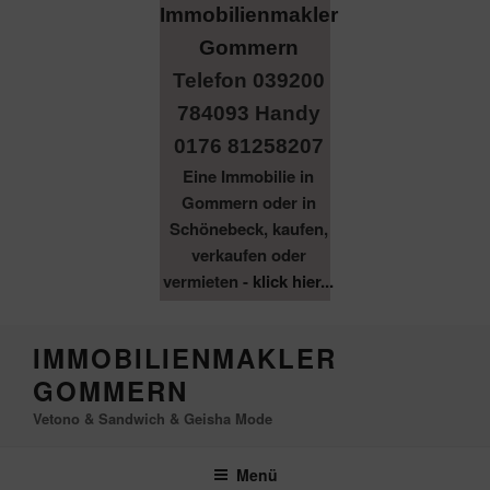
Telefon 039200
784093 Handy
0176 81258207
Eine Immobilie in
Gommern oder in
Schönebeck, kaufen,
verkaufen oder
vermieten -
klick hier...
Zum
IMMOBILIENMAKLER
Inhalt
GOMMERN
springen
Vetono & Sandwich & Geisha Mode
Menü