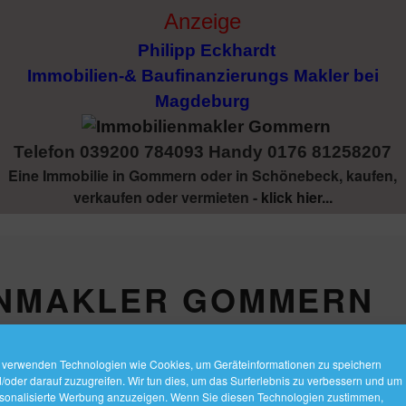
Anzeige
Philipp Eckhardt
Immobilien-& Baufinanzierungs Makler bei
Magdeburg
Telefon 039200 784093 Handy 0176 81258207
Eine Immobilie in Gommern oder in Schönebeck, kaufen,
verkaufen oder vermieten -
klick hier...
ENMAKLER GOMMERN
 Mode
 verwenden Technologien wie Cookies, um Geräteinformationen zu speichern
/oder darauf zuzugreifen. Wir tun dies, um das Surferlebnis zu verbessern und um
sonalisierte Werbung anzuzeigen. Wenn Sie diesen Technologien zustimmen,