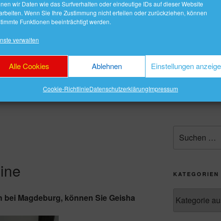
nen wir Daten wie das Surfverhalten oder eindeutige IDs auf dieser Website
Shop
Partner
Treppenlift Sitzlift
Immobilienma
arbeiten. Wenn Sie Ihre Zustimmung nicht erteilen oder zurückziehen, können
timmte Funktionen beeinträchtigt werden.
klärung
Kaminholz
nste verwalten
Alle Cookies
Ablehnen
Einstellungen anzeig
Cookie-Richtlinie
Datenschutzerklärung
Impressum
ODE ONLINE
Suche
nach:
ine
KATEGORIEN
Kategorien
 bei Magdeburg, können Sie Geisha