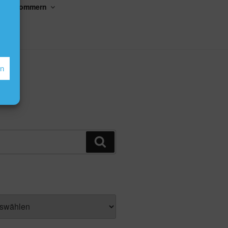
kler Gommern
en
Suchen