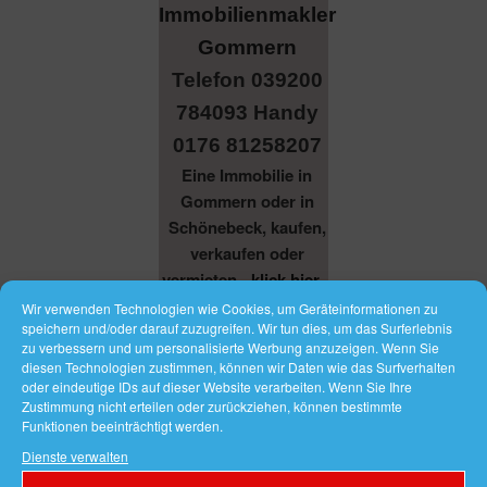
Telefon 039200
784093 Handy
0176 81258207
Eine Immobilie in
Gommern oder in
Schönebeck, kaufen,
verkaufen oder
vermieten -
klick hier...
Wir verwenden Technologien wie Cookies, um Geräteinformationen zu
speichern und/oder darauf zuzugreifen. Wir tun dies, um das Surferlebnis
Zum
IMMOBILIENMAKLER
zu verbessern und um personalisierte Werbung anzuzeigen. Wenn Sie
Inhalt
diesen Technologien zustimmen, können wir Daten wie das Surfverhalten
GOMMERN
springen
oder eindeutige IDs auf dieser Website verarbeiten. Wenn Sie Ihre
Zustimmung nicht erteilen oder zurückziehen, können bestimmte
Vetono & Sandwich & Geisha Mode
Funktionen beeinträchtigt werden.
Dienste verwalten
Menü