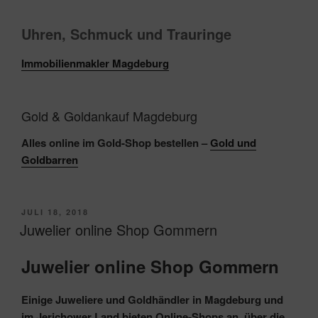
Uhren, Schmuck und Trauringe‎
Immobilienmakler Magdeburg
Gold & Goldankauf Magdeburg
Alles online im Gold-Shop bestellen –
Gold und
Goldbarren
VERÖFFENTLICHT
JULI 18, 2018
AM
Juwelier online Shop Gommern
Juwelier online Shop Gommern
Einige Juweliere und Goldhändler in Magdeburg und
im Jerichower Land bieten Online-Shops an, über die