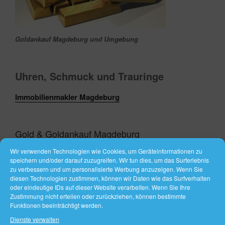
Goldankauf Magdeburg und Umgebung
Uhren, Schmuck und Trauringe‎
Immobilienmakler Magdeburg
Gold & Goldankauf Magdeburg
Wir verwenden Technologien wie Cookies, um Geräteinformationen zu
Alles online im Gold-Shop bestellen –
Gold und
speichern und/oder darauf zuzugreifen. Wir tun dies, um das Surferlebnis
Goldbarren
zu verbessern und um personalisierte Werbung anzuzeigen. Wenn Sie
diesen Technologien zustimmen, können wir Daten wie das Surfverhalten
oder eindeutige IDs auf dieser Website verarbeiten. Wenn Sie Ihre
Zustimmung nicht erteilen oder zurückziehen, können bestimmte
VERÖFFENTLICHT
AUGUST 16, 2018
Funktionen beeinträchtigt werden.
AM
Goldankauf Magdeburg und Umgebung
Dienste verwalten