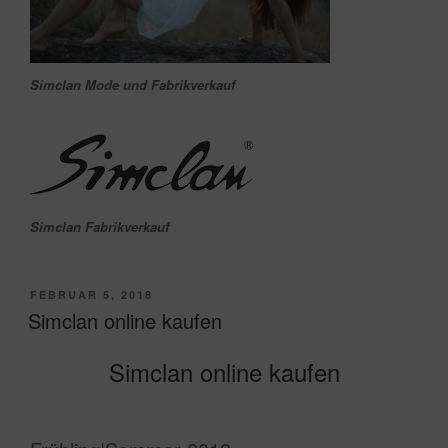
Simclan Mode und Fabrikverkauf
Simclan Fabrikverkauf
VERÖFFENTLICHT
FEBRUAR 5, 2018
AM
Simclan online kaufen
Simclan online kaufen