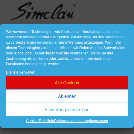
Simclan online kaufen
Wir verwenden Technologien wie Cookies, um Geräteinformationen zu
speichern und/oder darauf zuzugreifen. Wir tun dies, um das Surferlebnis
zu verbessern und um personalisierte Werbung anzuzeigen. Wenn Sie
diesen Technologien zustimmen, können wir Daten wie das Surfverhalten
VERÖFFENTLICHT
FEBRUAR 8, 2018
oder eindeutige IDs auf dieser Website verarbeiten. Wenn Sie Ihre
AM
Angels Jeans Fabrikverkauf
Zustimmung nicht erteilen oder zurückziehen, können bestimmte
Funktionen beeinträchtigt werden.
Dienste verwalten
Alle Cookies
Ablehnen
Einstellungen anzeigen
Cookie-Richtlinie
Datenschutzerklärung
Impressum