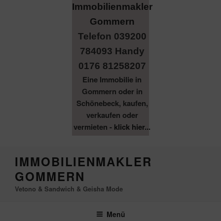
Telefon 039200
784093 Handy
0176 81258207
Eine Immobilie in
Gommern oder in
Schönebeck, kaufen,
verkaufen oder
vermieten -
klick hier...
Zum
IMMOBILIENMAKLER
Inhalt
GOMMERN
springen
Vetono & Sandwich & Geisha Mode
Menü