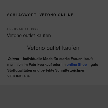
SCHLAGWORT:
VETONO ONLINE
VERÖFFENTLICHT
FEBRUAR 11, 2020
AM
Vetono outlet kaufen
Vetono outlet kaufen
Vetono
– individuelle Mode für starke Frauen, kauft
man nich im
Fabrikverkauf oder im
online Shop
–
gute
Stoffqualitäten und perfekte Schnitte zeichnen
VETONO aus.