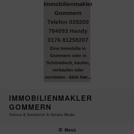
Telefon 039200
784093 Handy
0176 81258207
Eine Immobilie in
Gommern oder in
Schönebeck, kaufen,
verkaufen oder
vermieten -
klick hier...
Zum
IMMOBILIENMAKLER
Inhalt
GOMMERN
springen
Vetono & Sandwich & Geisha Mode
Menü