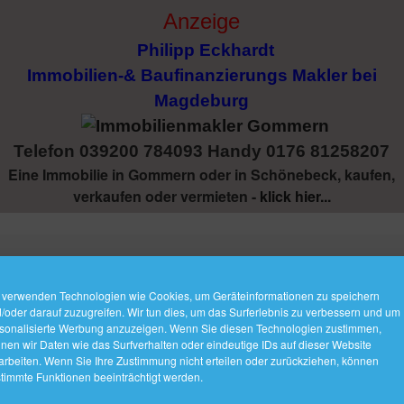
Anzeige
Philipp Eckhardt
Immobilien-& Baufinanzierungs Makler bei
Magdeburg
Telefon 039200 784093 Handy 0176 81258207
Eine Immobilie in Gommern oder in Schönebeck, kaufen,
verkaufen oder vermieten -
klick hier...
ENMAKLER GOMMERN
 verwenden Technologien wie Cookies, um Geräteinformationen zu speichern
/oder darauf zuzugreifen. Wir tun dies, um das Surferlebnis zu verbessern und um
 Mode
sonalisierte Werbung anzuzeigen. Wenn Sie diesen Technologien zustimmen,
nen wir Daten wie das Surfverhalten oder eindeutige IDs auf dieser Website
arbeiten. Wenn Sie Ihre Zustimmung nicht erteilen oder zurückziehen, können
timmte Funktionen beeinträchtigt werden.