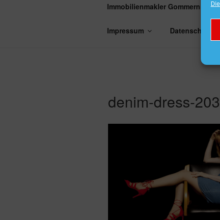
Die
Immobilienmakler Gommern
Impressum
Datenschutzer
denim-dress-20