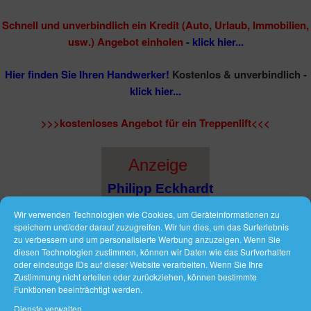
Schnell und unverbindlich ein Kredit (Auto, Urlaub, Immobilien,
usw.) Angebot einholen
-
klick hier...
Hier finden Sie Ihren Handwerker!
Kostenlos & unverbindlich -
klick hier...
>>>kostenloses Angebot für ein Treppenlift<<<
Anzeige
Philipp Eckhardt
Immobilien-&
Wir verwenden Technologien wie Cookies, um Geräteinformationen zu
speichern und/oder darauf zuzugreifen. Wir tun dies, um das Surferlebnis
Baufinanzierungs
zu verbessern und um personalisierte Werbung anzuzeigen. Wenn Sie
Makler bei
diesen Technologien zustimmen, können wir Daten wie das Surfverhalten
oder eindeutige IDs auf dieser Website verarbeiten. Wenn Sie Ihre
Magdeburg
Zustimmung nicht erteilen oder zurückziehen, können bestimmte
Funktionen beeinträchtigt werden.
Dienste verwalten