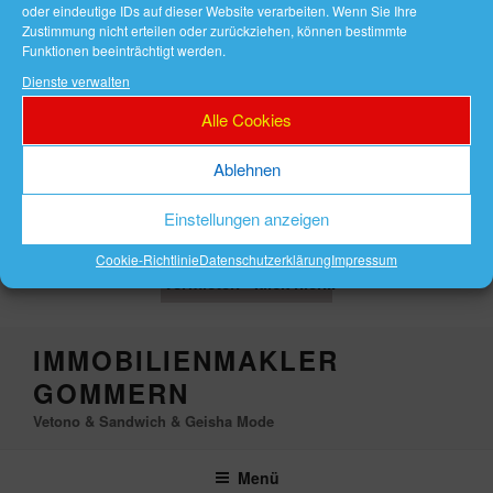
oder eindeutige IDs auf dieser Website verarbeiten. Wenn Sie Ihre
Zustimmung nicht erteilen oder zurückziehen, können bestimmte
Funktionen beeinträchtigt werden.
Telefon 039200
Dienste verwalten
784093 Handy
Alle Cookies
0176 81258207
Ablehnen
Eine Immobilie in
Gommern oder in
Einstellungen anzeigen
Schönebeck, kaufen,
verkaufen oder
Cookie-Richtlinie
Datenschutzerklärung
Impressum
vermieten -
klick hier...
Zum
IMMOBILIENMAKLER
Inhalt
GOMMERN
springen
Vetono & Sandwich & Geisha Mode
Menü